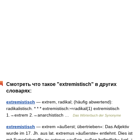
Смотреть что такое "extremistisch" в других
словарях:
extremistisch
— extrem, radikal; (häufig abwertend):
radikalistisch. * * * extremistisch:⇨radikal(1) extremistisch
1.→extrem 2.→anarchistisch …
Das Wörterbuch der Synonyme
extremistisch
— extrem »äußerst; übertrieben«: Das Adjektiv
wurde im 17. Jh. aus lat. extremus »äußerste« entlehnt. Dies ist
mit Superlativsuffix zu exterus »außen, außen befindlich« (vgl. ↑