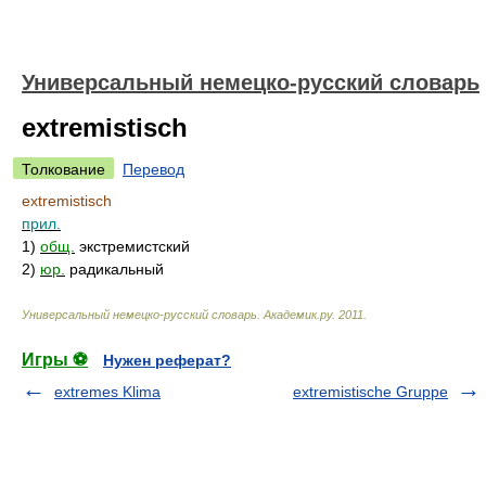
Универсальный немецко-русский словарь
extremistisch
Толкование
Перевод
extremistisch
прил.
1)
общ.
экстремистский
2)
юр.
радикальный
Универсальный немецко-русский словарь
.
Академик.ру
.
2011
.
Игры ⚽
Нужен реферат?
extremes Klima
extremistische Gruppe