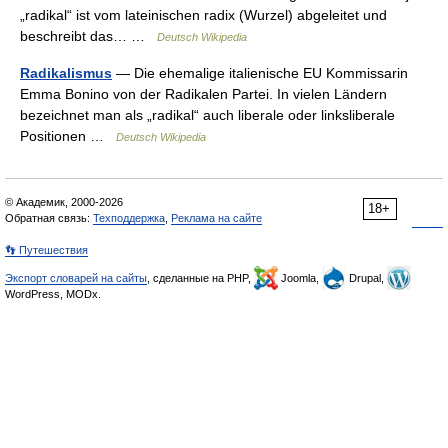
„radikal“ ist vom lateinischen radix (Wurzel) abgeleitet und
beschreibt das… …
Deutsch Wikipedia
Radikalismus
— Die ehemalige italienische EU Kommissarin
Emma Bonino von der Radikalen Partei. In vielen Ländern
bezeichnet man als „radikal“ auch liberale oder linksliberale
Positionen …
Deutsch Wikipedia
© Академик, 2000-2026
18+
Обратная связь:
Техподдержка
,
Реклама на сайте
👣 Путешествия
Экспорт словарей на сайты
, сделанные на PHP,
Joomla,
Drupal,
WordPress, MODx.