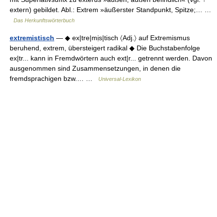
extern) gebildet. Abl.: Extrem »äußerster Standpunkt, Spitze;… …
Das Herkunftswörterbuch
extremistisch
— ◆ ex|tre|mịs|tisch 〈Adj.〉 auf Extremismus
beruhend, extrem, übersteigert radikal ◆ Die Buchstabenfolge
ex|tr... kann in Fremdwörtern auch ext|r... getrennt werden. Davon
ausgenommen sind Zusammensetzungen, in denen die
fremdsprachigen bzw.… …
Universal-Lexikon